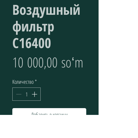
Воздушный
фильтр
С16400
Цена
10 000,00 soʻm
Количество
*
Добавить в корзину
Элементы воздушного фильтра (Воздушный 