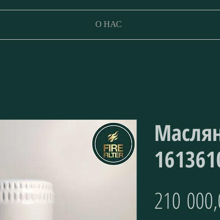
О НАС
Масля
161361
210 000,