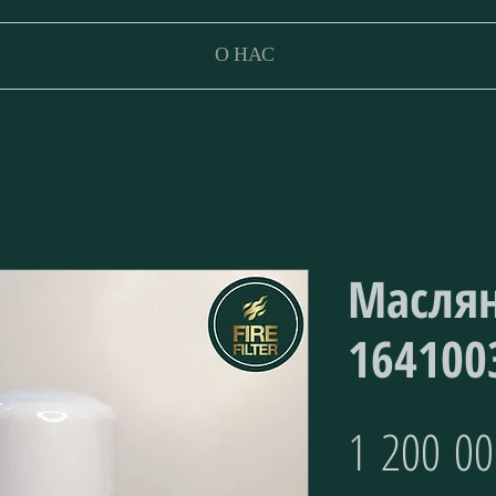
О НАС
Масля
164100
1 200 00