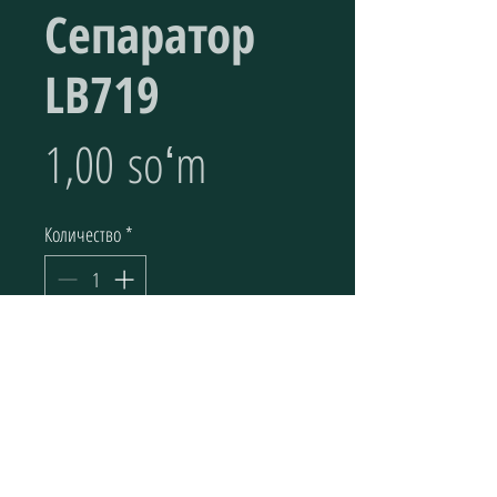
Сепаратор
LB719
Цена
1,00 soʻm
Количество
*
Добавить в корзину
Воздушно-масляный сепаратор Fire Filter 
LB719/2 для винтового компрессора