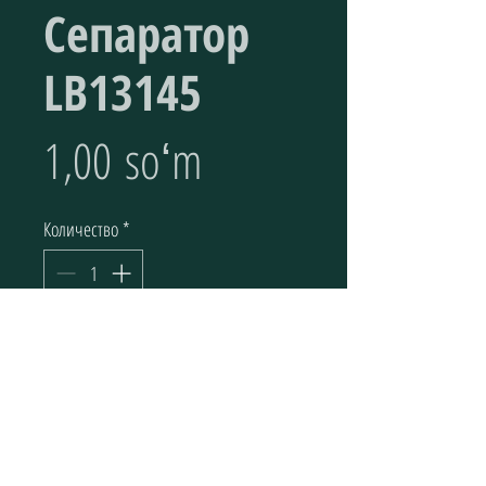
Cепаратор
LB13145
Цена
1,00 soʻm
Количество
*
Добавить в корзину
Воздушно масляный сепаратор Fire Filter 
LB13145/3